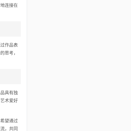
谐地连接在
通过作品表
义的思考，
作品具有独
大艺术爱好
他希望通过
交流，共同