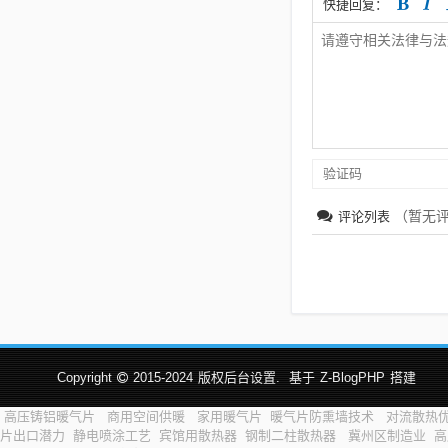
快捷回复：
（暂无
评论列表
Copyright
2015-2024
版权后台设置.
基于
Z-BlogPHP
搭建
高压铸铝暖气片
商用空间供暖
家用暖气片
暖气片防熏墙技术
对流散热
片出口潜力
静电喷涂工艺
宾馆用散热器
钢制二柱散热器
冀州区制造业
高