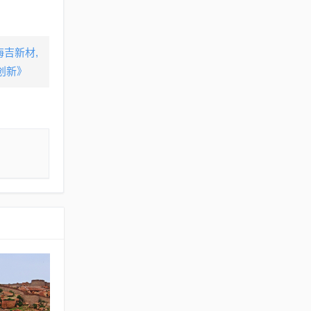
海吉新材,
创新》