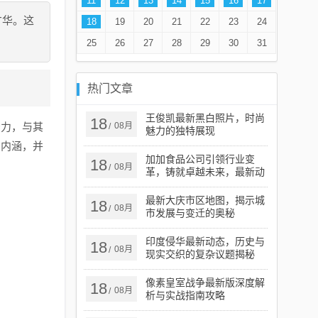
11
12
13
14
15
16
17
才华。这
18
19
20
21
22
23
24
25
26
27
28
29
30
31
热门文章
王俊凯最新黑白照片，时尚
18
击力，与其
08月
/
魅力的独特展现
的内涵，并
加加食品公司引领行业变
18
08月
/
革，铸就卓越未来，最新动
态揭秘公司进展
最新大庆市区地图，揭示城
18
08月
/
市发展与变迁的奥秘
印度侵华最新动态，历史与
18
08月
/
现实交织的复杂议题揭秘
像素皇室战争最新版深度解
18
08月
/
析与实战指南攻略