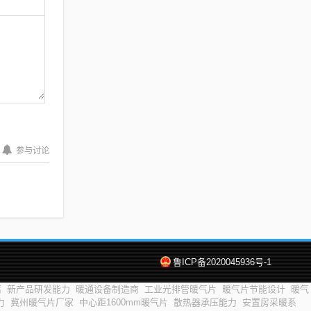
参与讨论
鲁ICP备2020045936号-1
腐
新产品研发能力
暖通设备制造商
工业光排管暖气片
暖气片节能设计
暖气
力
冀州暖气片厂家
中心距1600mm暖气片
散热器承压能力
安置房采暖系