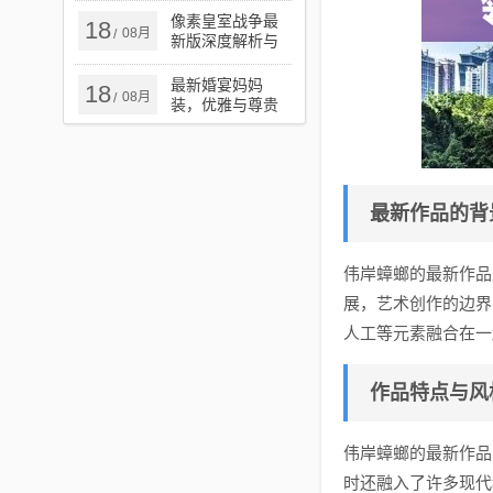
揭秘
像素皇室战争最
18
08月
/
新版深度解析与
实战指南攻略
最新婚宴妈妈
18
08月
/
装，优雅与尊贵
的时尚之选
最新作品的背
伟岸蟑螂的最新作品
展，艺术创作的边界
人工等元素融合在一
作品特点与风
伟岸蟑螂的最新作品
时还融入了许多现代