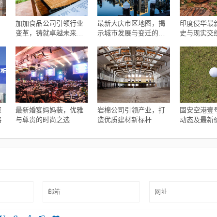
，
加加食品公司引领行业
最新大庆市区地图，揭
印度侵华最
变革，铸就卓越未来，
示城市发展与变迁的奥
史与现实交
最新动态揭秘公司进展
秘
题揭秘
深
最新婚宴妈妈装，优雅
岩棉公司引领产业，打
固安空港壹
略
与尊贵的时尚之选
造优质建材新标杆
动态及最新