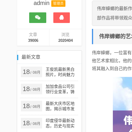
admin
管理员
伟岸蟑螂的最新
部作品将带领观
文章
浏览
伟岸蟑螂的艺
39006
2020404
伟岸蟑螂，一位富有
最新文章
他艺术家相比，他的
将其融入到自己的作
王俊凯最新黑白
18
08月
/
照片，时尚魅力
的独特展现
加加食品公司引
18
08月
/
领行业变革，铸
就卓越未来，最
新动态揭秘公司
最新大庆市区地
18
08月
/
进展
图，揭示城市发
展与变迁的奥秘
印度侵华最新动
18
08月
/
态，历史与现实
交织的复杂议题