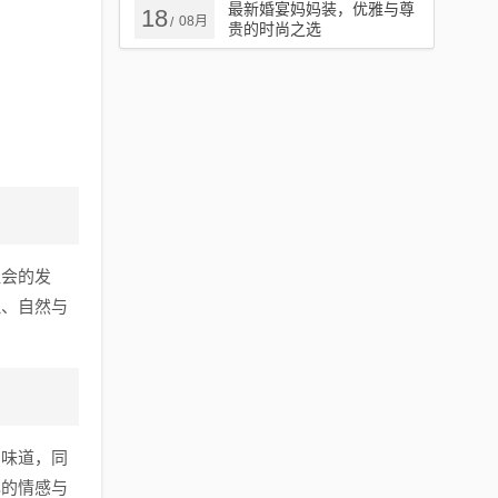
最新婚宴妈妈装，优雅与尊
18
08月
/
贵的时尚之选
社会的发
拟、自然与
的味道，同
己的情感与