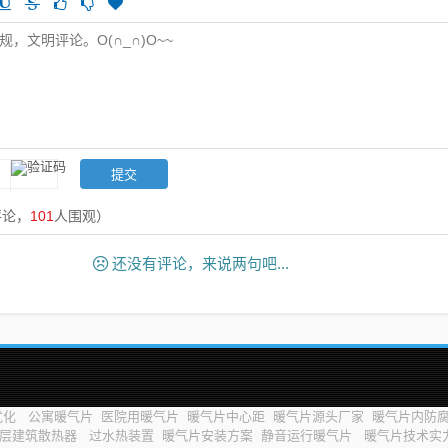
评论，
101
人围观）
还没有评论，来说两句吧...
优化
公寓暖气片
医院用暖气片
暖气片中心距
暖气片源头厂家
暖气片内防
层建筑散热器
过水热装置
暖气片安装方案
静音运行暖气片
暖气片技术实