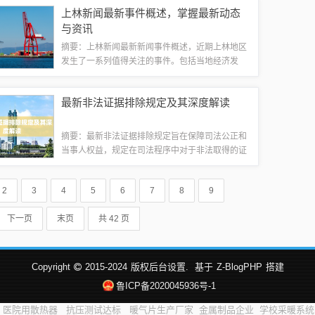
最新地址提供了高清流畅的直播体验，让你随时随
上林新闻最新事件概述，掌握最新动态
地观看直播，感受不一样的视听盛宴。本文将...
与资讯
摘要：上林新闻最新新闻事件概述，近期上林地区
发生了一系列值得关注的事件。包括当地经济发
展、社会进步、环境保护、文化活动等多个方面的
最新动态。这些事件展示了上林地区在各个领域取
最新非法证据排除规定及其深度解读
得的成就和发展，为当地人民带来了实实在在的...
摘要：最新非法证据排除规定旨在保障司法公正和
当事人权益，规定在司法程序中对于非法取得的证
据，应当予以排除。这一规定的深度解读表明，其
在遏制非法取证、保护公民权利、促进司法公正等
2
3
4
5
6
7
8
9
方面具有重要意义。该规定的实施将有助于提...
下一页
末页
共 42 页
Copyright
2015-2024
版权后台设置.
基于
Z-BlogPHP
搭建
鲁ICP备2020045936号-1
医院用散热器
抗压测试达标
暖气片生产厂家
金属制品企业
学校采暖系统