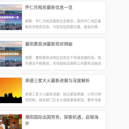
鸣。阅读这些句子，或许能够帮助人们更好地理解
怀仁月租房最新信息一览
爱情的复杂和无常，同时也能够在情感上得到一...
摘要：怀仁月租房最新信息概览，提供怀仁地区最
新的月租房信息。内容包括房屋位置、租金价格、
房屋类型、面积、装修情况等详细信息。为租房者
提供便捷、全面的租房参考，帮助租房者快速了解
襄阳黄其洲最新现状揭秘
怀仁地区的租房市场情况。怀仁市月租房市场...
摘要：襄阳黄其洲地区目前处于快速发展阶段，城
市建设不断推进，各项基础设施和公共服务设施逐
步完善。该地区也在积极发展产业，吸引更多的人
才和企业前来投资兴业。目前，黄其洲地区的交
承德三家大火最新进展与深度解析
通、商业、文化等方面均取得了显著进展，成为...
承德三家大火最新进展：经过紧急救援，火势已得
到控制，相关部门正全力调查事故原因。事件深度
解析显示，此次大火对当地居民生活造成严重影
响，目前救援人员正积极开展救援工作，为受灾群
濮阳国际出国劳务，探索机遇，启程海
众提供必要帮助。事件引起社会广泛关注，后续...
外