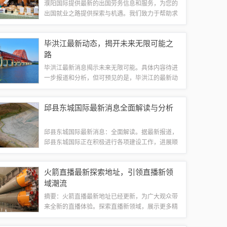
濮阳国际提供最新的出国劳务信息和服务，为您的
出国就业之路提供探索与机遇。我们致力于帮助求
职者了解最新的出国劳务动态，把握出国就业机
会，实现个人职业发展和梦想。加入我们的出国劳
毕洪江最新动态，揭开未来无限可能之
务行列，您将有机会体验不同的文化和工作环境...
路
毕洪江最新消息揭示未来无限可能。具体内容待进
一步报道和分析，但可预见的是，毕洪江的最新动
态将引领开启新的篇章。他的创新理念和行动将开
启新的机遇，带来无限可能的发展空间。期待毕洪
邱县东城国际最新消息全面解读与分析
江在未来继续展现其领导力和影响力，推动各...
邱县东城国际最新消息：全面解读。据最新报道，
邱县东城国际正在积极进行各项建设工作，进展顺
利。该项目涵盖了住宅、商业、教育等多个领域，
为当地居民提供更加便捷、舒适的生活体验。目
火箭直播最新探索地址，引领直播新领
前，更多细节和具体规划正在进一步落实中，值...
域潮流
摘要：火箭直播最新地址已经更新，为广大观众带
来全新的直播体验。探索直播新领域，展示更多精
彩内容。欢迎广大网友前来观看，共享直播盛宴。