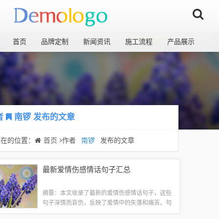
首页
品牌定制
新闻资讯
施工流程
产品展示
者
南锣
发布的文章
现在的位置：
首页
作者
南锣
发布的文章
最新爱情伤感情话句子汇总
摘要：本文收录了最新的爱情伤感情话句子，这些
句子深情而哀伤，反映了爱情中的失落和痛苦。句
子语言简练，情感真挚，能够触动人心，引起共