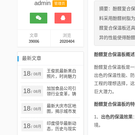
admin
管理员
摘要：酚醛复合
料采用酚醛树脂
醛复合保温板还
文章
浏览
异的性能使得酚
39006
2020404
酚醛复合保温板概述
最新文章
酚醛复合保温板是一
王俊凯最新黑白
18
08月
/
出色的保温性能、防
照片，时尚魅力
的独特展现
工程的理想选择，这
加加食品公司引
18
巨大潜力。
08月
/
领行业变革，铸
就卓越未来，最
酚醛复合保温板的特
新动态揭秘公司
最新大庆市区地
18
08月
/
进展
图，揭示城市发
展与变迁的奥秘
1、
出色的保温效果
印度侵华最新动
18
境。
08月
/
态，历史与现实
交织的复杂议题