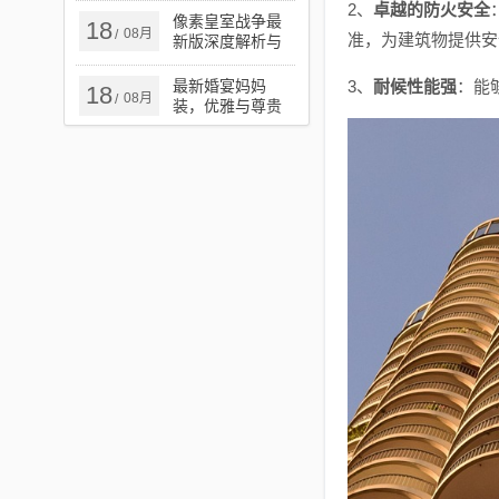
2、
卓越的防火安全
揭秘
像素皇室战争最
18
08月
/
准，为建筑物提供安
新版深度解析与
实战指南攻略
最新婚宴妈妈
3、
耐候性能强
：能
18
08月
/
装，优雅与尊贵
的时尚之选