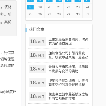
11
12
13
14
15
16
17
性。该材
18
19
20
21
22
23
24
性能。酚
25
26
27
28
29
30
31
温。其优
热门文章
王俊凯最新黑白照片，时尚
18
08月
/
魅力的独特展现
料，凭借其
加加食品公司引领行业变
18
08月
/
革，铸就卓越未来，最新动
等领域保温
态揭秘公司进展
保温领域的
最新大庆市区地图，揭示城
18
08月
/
市发展与变迁的奥秘
印度侵华最新动态，历史与
18
08月
/
现实交织的复杂议题揭秘
适的温度环
像素皇室战争最新版深度解
18
08月
/
析与实战指南攻略