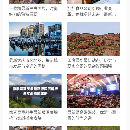
王俊凯最新黑白照片，时尚
加加食品公司引领行业变
魅力的独特展现
革，铸就卓越未来，最新动
态揭秘公司进展
最新大庆市区地图，揭示城
印度侵华最新动态，历史与
市发展与变迁的奥秘
现实交织的复杂议题揭秘
像素皇室战争最新版深度解
最新婚宴妈妈装，优雅与尊
析与实战指南攻略
贵的时尚之选