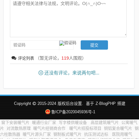
（暂无评论，
119
人围观）
评论列表
还没有评论，来说两句吧...
Copyright
2015-2024
版权后台设置.
基于
Z-BlogPHP
搭建
鲁ICP备2020045936号-1
窗下安装暖气片
暖通行业厂家
写字楼供暖设备
高层建筑暖气片
公寓暖气
片
对流散热原理
暖气片经销商合作
暖气片招投标项目
铜铝复合暖气片
钢
六柱散热器
暖气片源头厂家
钢制板式暖气片
抗压测试达标
医院用暖气