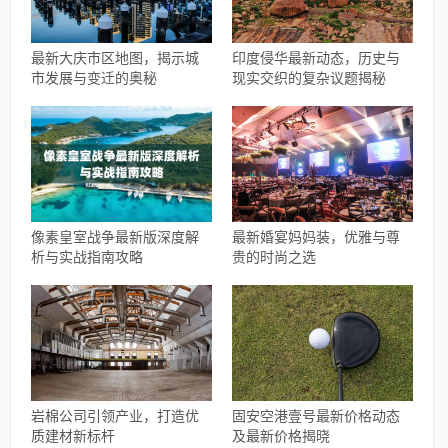
最新大庆市区地图，揭示城
印度侵华最新动态，历史与
市发展与变迁的奥秘
现实交织的复杂议题揭秘
像素皇室战争最新版深度解
最新婚宴妈妈装，优雅与尊
析与实战指南攻略
贵的时尚之选
岩棉公司引领产业，打造优
固安空港壹号最新价格动态
质建材新标杆
及最新价格揭晓