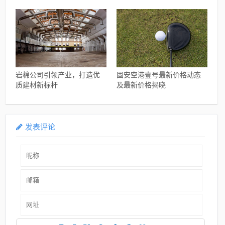
岩棉公司引领产业，打造优
固安空港壹号最新价格动态
质建材新标杆
及最新价格揭晓
发表评论