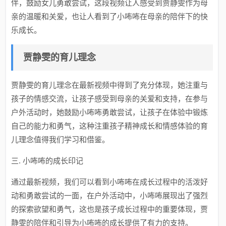
伴，鼓励女儿勇敢尝试，这段视频让人感受到贾静雯作为母
亲的温暖和关爱，也让人看到了小咘咘在母亲的陪伴下的快
乐成长。
贾静雯的育儿理念
贾静雯的育儿理念在最新视频中得到了充分体现，她注重与
孩子的情感交流，让孩子感受到母亲的关爱和支持，在参与
户外活动时，她鼓励小咘咘勇敢尝试，让孩子在体验中锻炼
自己的能力和勇气，这种注重孩子精神成长和情感体验的育
儿理念值得我们学习和借鉴。
三. 小咘咘的成长印记
通过最新视频，我们可以看到小咘咘在成长过程中的活泼好
动和勇敢尝试的一面，在户外活动中，小咘咘展现出了强烈
的探索欲望和勇气，这也是孩子成长过程中的重要体现，贾
静雯的陪伴和引导为小咘咘的成长提供了有力的支持。