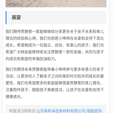
展望
我们期待贾静雯一家能够继续分享更多关于亲子关系和育儿
理念的经验和心得，我们也祝愿小咘咘在关爱和支持下茁壮
成长，希望她成为一位独立、自信、有爱心的孩子，我们也
希望广大网友能够持续关注贾静雯一家的发展，共同为孩子
的成长和家庭的幸福加油助力。
我们也期待未来贾静雯能带着小咘咘参与更多有意义的亲子
活动，让更多的人了解亲子之间的美好时光和共同成长的重
要性，我们也希望更多的家庭能够借鉴贾静雯的育儿理念，
注重陪伴孩子、鼓励孩子勇敢尝试，让孩子在关爱和支持下
健康成长。
转载请注明来自
山东裕和海吉新材料有限公司,墙面装饰,