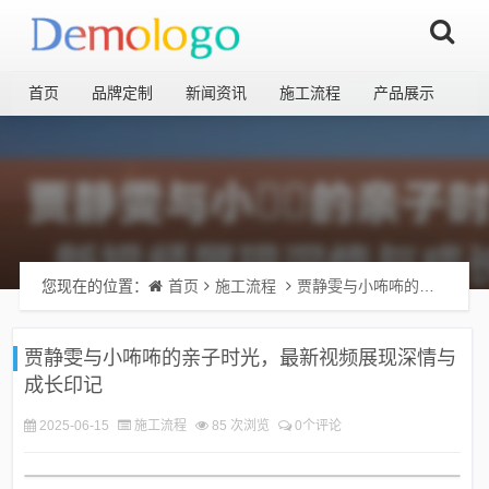
首页
品牌定制
新闻资讯
施工流程
产品展示
您现在的位置：
首页
施工流程
贾静雯与小咘咘的亲子时光，最新视频展现深情与成长印记
贾静雯与小咘咘的亲子时光，最新视频展现深情与
成长印记
2025-06-15
施工流程
85 次浏览
0个评论