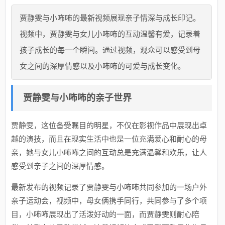
贾静雯与小咘咘的最新视频展现亲子情深与成长印记。
视频中，贾静雯与女儿小咘咘的互动温馨有爱，记录着
孩子成长的每一个瞬间。通过视频，观众可以感受到母
女之间的深厚情感以及小咘咘的可爱与成长变化。
贾静雯与小咘咘的亲子世界
贾静雯，这位备受瞩目的明星，不仅在影视作品中展现出卓
越的演技，而且在现实生活中也是一位充满爱心和耐心的母
亲，她与女儿小咘咘之间的互动总是充满温馨和欢乐，让人
感受到亲子之间的深厚情感。
最新发布的视频记录了贾静雯与小咘咘共同参加的一场户外
亲子运动会，视频中，母女俩携手同行，共同参与了多个项
目，小咘咘展现出了活泼好动的一面，而贾静雯则耐心陪