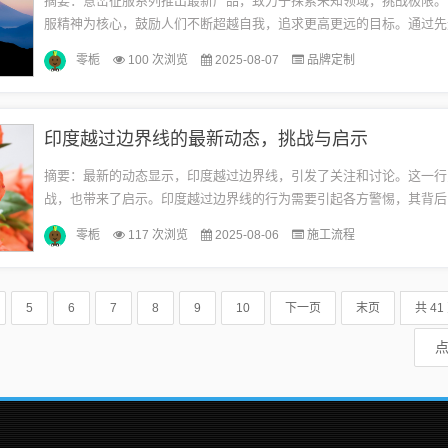
摘要：意峦征服系列推出最新产品，致力于探索未知领域，挑战极限。
服精神为核心，鼓励人们不断超越自我，追求更高更远的目标。通过先
卓越的性能，意峦征服系列为冒险爱好者提供最佳的体验，展现人类对
零栀
100 次浏览
2025-08-07
品牌定制
的...
印度越过边界线的最新动态，挑战与启示
摘要：最新的动态显示，印度越过边界线，引发了关注和讨论。这一行
战，也带来了启示。印度越过边界线的行为需要引起各方警惕，其背后
机值得深入研究。这也提醒各国在维护自身利益和领土完整时，需要保
零栀
117 次浏览
2025-08-06
施工流程
觉...
5
6
7
8
9
10
下一页
末页
共 41