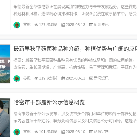
永德最新全部微电影正在展现其独特的魅力与未来发展趋势。这些微电
种题材和风格，通过精心编排和制作，让观众沉浸在故事情节中，感受
艺术性和创新性。这些微电影也反映了当代社会的变迁和人们的精神风
零栀
127 次浏览
2025-08-13
新闻资讯
观...
最新早秋平菇菌种品种介绍，种植优势与广阔的应
摘要：最新早秋平菇菌种品种具有优良的种植优势和广阔的应用前景。
应性强，生长周期短，产量高，抗病性强，易于管理和栽培。平菇作为
白、低脂肪、富含多种营养成分的食用菌，受到广大消费者的喜爱。其
零栀
119 次浏览
2025-08-11
新闻资讯
于...
哈密市干部最新公示信息概览
哈密市最新干部公示发布，涉及该市多个部门和单位的领导干部任免情
示内容包括干部姓名、职务变动信息以及相关信息公示时间等。这是哈
强干部选拔任用透明度的重要举措之一，旨在确保干部选拔工作的公正
零栀
101 次浏览
2025-08-10
品牌定制
强...