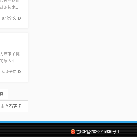
该系列以征
进的技术和
未知世界
阅读全文
为带来了挑
的原因和动
持高度警
阅读全文
 页
点击查看更多
鲁ICP备2020045936号-1