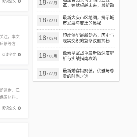
18
阅读全文
08月
/
革，铸就卓越未来，最新动
态揭秘公司进展
最新大庆市区地图，揭示城
18
08月
/
市发展与变迁的奥秘
印度侵华最新动态，历史与
18
关注，本文
08月
/
现实交织的复杂议题揭秘
反馈等方
明智的消费
像素皇室战争最新版深度解
18
阅读全文
08月
/
析与实战指南攻略
最新婚宴妈妈装，优雅与尊
18
08月
/
贵的时尚之选
断进步，江
保温材料市
温解决方
阅读全文