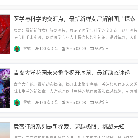
医学与科学的交汇点，最新新鲜女尸解剖图片探索
摘要：最新新鲜女尸解剖图片，展示了医学与科学的交汇点。这些图片
研究和手术实践，帮助医学专业人士提高技能和知识。通过解剖，人们
地了解人体结构和功能，推动医学领域的进步。这些图片是科学探索的
零栀
100 次浏览
2025-08-09
品牌定制
对...
青岛大洋花园未来繁华揭开序幕，最新动态速递
青岛大洋花园最新动态揭晓，揭开未来繁华序幕。关注该项目的未来发
城市生活的新篇章。大洋花园以其独特的地理位置和卓越规划，引领着
活潮流。更多细节和规划将逐渐呈现，为市民带来全新的居住体验。期
零栀
136 次浏览
2025-08-08
品牌定制
园...
意峦征服系列最新探索，超越极限，挑战未知