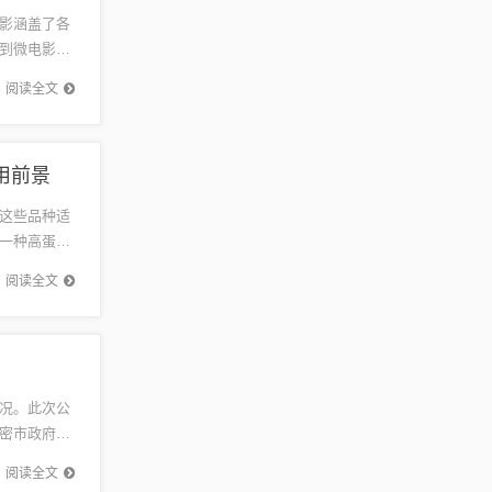
影涵盖了各
到微电影的
貌，引领
阅读全文
用前景
这些品种适
一种高蛋
种植优势在
阅读全文
况。此次公
密市政府加
公开，增
阅读全文