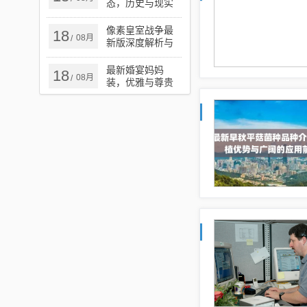
态，历史与现实
交织的复杂议题
揭秘
像素皇室战争最
18
08月
/
新版深度解析与
实战指南攻略
最新婚宴妈妈
18
08月
/
装，优雅与尊贵
的时尚之选