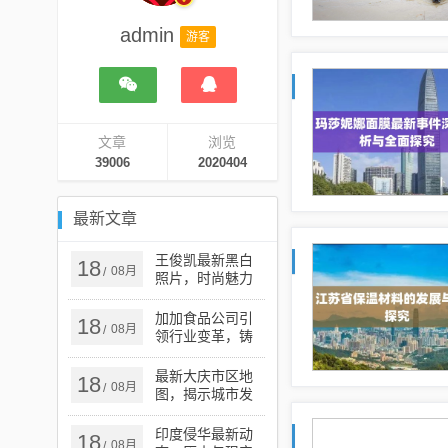
admin
游客
文章
浏览
39006
2020404
最新文章
王俊凯最新黑白
18
08月
/
照片，时尚魅力
的独特展现
加加食品公司引
18
08月
/
领行业变革，铸
就卓越未来，最
新动态揭秘公司
最新大庆市区地
18
08月
/
进展
图，揭示城市发
展与变迁的奥秘
印度侵华最新动
18
08月
/