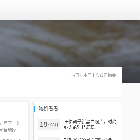
请前往用户中心设置摘要
随机看看
王俊凯最新黑白照片，时尚
，带来一系
18
08月
/
魅力的独特展现
动当地经济
信息。宿
加加食品公司引领行业变