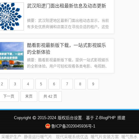
导能力，引领组织迈向新的发展阶段，为实现更高
武汉阳逻门面出租最新信息及动态更新
目标而不懈努力。罗益昌先生的背景与经历罗...
摘要：武汉阳逻地区最新门面出租动态显示，当前
有多处优质商铺和店面正在寻找合适的租户。这些
门面分布在不同地段，面积大小不等，适合各种类
型商业经营。最新动态包括租金价格、地理位置、
酷看影视最新版下载，一站式影视娱乐
周边环境等详细信息，为有意租赁门面的商家...
的全新体验
摘要：酷看影视最新版下载，提供一站式影视娱乐
的全新体验。用户可轻松观看各类电影、电视剧、
综艺节目等，享受高清流畅的观影体验。最新版下
载还增加了更多特色功能，如智能推荐、个性化定
2
3
4
5
6
7
8
9
制等，满足用户不同需求。无论是热爱电影、...
下一页
末页
共 42 页
Copyright
2015-2024
版权后台设置.
基于
Z-BlogPHP
搭建
鲁ICP备2020045936号-1
采暖炉生产
静音运行暖气片
现代采暖系统优选
暖气片安装方案
暖气热水