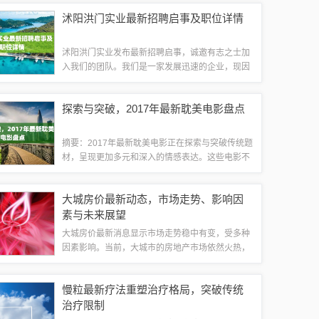
责、任职要求等。有意者可以关注厦门鼓浪屿的招
沭阳洪门实业最新招聘启事及职位详情
聘动态，及时获取最新的招聘信息。厦门鼓浪屿...
沭阳洪门实业发布最新招聘启事，诚邀有志之士加
入我们的团队。我们是一家发展迅速的企业，现因
业务拓展需要，诚邀各类优秀人才共同创造美好未
来。我们提供良好的工作环境和广阔的发展空间，
探索与突破，2017年最新耽美电影盘点
欢迎有意者前来应聘，共同开启事业新篇章。...
摘要：2017年最新耽美电影正在探索与突破传统题
材，呈现更加多元和深入的情感表达。这些电影不
仅关注角色之间的情感纠葛，更关注人性的探索与
呈现。它们通过细腻的情感描写和精湛的演技，让
大城房价最新动态，市场走势、影响因
观众感受到深刻的情感体验，同时也引发...
素与未来展望
大城房价最新消息显示市场走势稳中有变，受多种
因素影响。当前，大城市的房地产市场依然火热，
政策调控、经济环境、人口增长等因素都对房价产
生影响。随着政策调控的加强和供需关系的变化，
慢粒最新疗法重塑治疗格局，突破传统
大城房价将呈现平稳增长的态势。投资者需密...
治疗限制