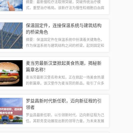
摘要：最新慢粒疗法取得突破，突破传统治疗模
式，重塑治疗格局。该新疗法为慢性粒细胞白血病
患者带来福音，采用创新手段，提高治疗效果，为
患者带来更长生存期及更好的生活质量。具体细节
保温固定件，连接保温系统与建筑结构
待进一步研究和临床验证。慢性粒细胞白血病是...
的桥梁角色
摘要：保温固定件在保温系统中扮演着关键角色，
作为保温系统与建筑结构之间的桥梁，起到固定和
保持稳定的作用。该固定件能够有效提高保温系统
的性能和寿命，确保其在各种环境下都能发挥出色
麦当劳最新汉堡掀起美食热潮，揭秘新
的保温效果。其设计和应用广泛，适用于各种...
篇章名称！
麦当劳最新汉堡名称未知，正在掀起一场美食热潮
的新篇章。该汉堡作为麦当劳的新品，吸引了众多
食客的关注与期待。其独特的口感和配料，将为消
费者带来全新的美食体验，同时也将推动麦当劳在
罗益昌新时代新任职，迈向新征程的引
快餐领域的创新发展。随着全球餐饮市场的快...
领者
罗益昌最新任职，以引领新时代、迈向新征程为己
任。其职务变动展现出新的领导力量，为未来发展
注入新活力。罗益昌将以其丰富的经验和卓越的领