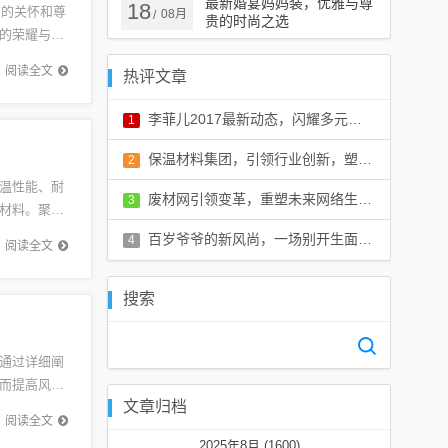
最新婚宴妈妈装，优雅与尊
18
深的关怀和尊
08月
/
贵的时尚之选
的荣耀与付
支持...
阅读全文
热评文章
李菲儿2017最新动态，闪耀多元发展之路
1
评论：0 条
保温材料集团，引领行业创新，塑造绿色未来领军者
2
温性能、耐
评论：0 条
废材网引领变革，重塑未来网络生态，最新更新汇总
3
材料。聚氨
流效率，
评论：0 条
百岁爷爷的新风尚，一场别开生面的吃播盛宴，展现百岁老人的生活风采
4
阅读全文
评论：0 条
搜索
通过详细阐
而提高风管
文章归档
要性，以
阅读全文
2025年8月 (1600)