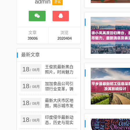
admin
游客
文章
浏览
39006
2020404
最新文章
王俊凯最新黑白
18
08月
/
照片，时尚魅力
的独特展现
加加食品公司引
18
08月
/
领行业变革，铸
就卓越未来，最
新动态揭秘公司
最新大庆市区地
18
08月
/
进展
图，揭示城市发
展与变迁的奥秘
印度侵华最新动
18
08月
/
态，历史与现实
交织的复杂议题