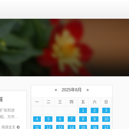
«
2025年8月
»
展
一
二
三
四
五
六
日
扩张和进
1
2
3
相，为市民
4
5
6
7
8
9
10
施和居住环
阅读全文
11
12
13
14
15
16
17