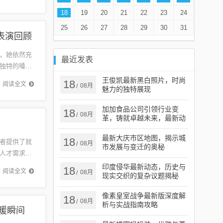
18
19
20
21
22
23
24
25
26
27
28
29
30
31
表演回顾
，她依然充
最近发表
独特的嗓音
域的卓越
王俊凯最新黑白照片，时尚
18
阅读全文
08月
/
魅力的独特展现
加加食品公司引领行业变
18
08月
/
革，铸就卓越未来，最新动
态揭秘公司进展
最新大庆市区地图，揭示城
18
者提供了就
08月
/
市发展与变迁的奥秘
人才需求，
信息广泛
印度侵华最新动态，历史与
18
阅读全文
08月
/
现实交织的复杂议题揭秘
像素皇室战争最新版深度解
18
08月
/
析与实战指南攻略
暖瞬间