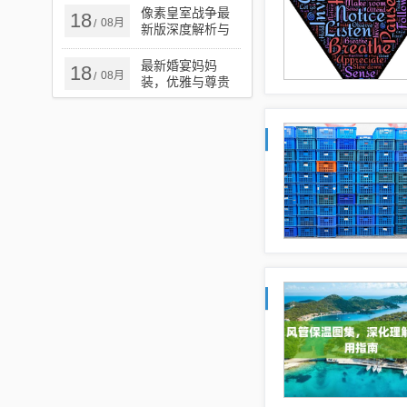
揭秘
像素皇室战争最
18
08月
/
新版深度解析与
实战指南攻略
最新婚宴妈妈
18
08月
/
装，优雅与尊贵
的时尚之选