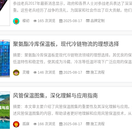
参战老兵2017年最新消息显示，政府和各界人士对参战老兵表达了深
重。这些老兵经历了战争的洗礼，为国家和社会作出了巨大贡献。他们
出得到了应有的认可和关怀，社会在各个方面都在积极为他们提供帮助和
檬初
165 次浏览
2025-08-17
品牌定制
聚氨酯冷库保温板，现代冷链物流的理想选择
摘要：聚氨酯冷库保温板是现代冷链物流领域的理想选择。其优良的保
低温特性和稳定性，使其成为冷藏、冷冻等低温环境下广泛应用的保温
酯冷库保温板能够有效保持冷库内部温度稳定，降低能源消耗，提高物
灵瞳
146 次浏览
2025-08-17
施工流程
为...
风管保温图集，深化理解与应用指南
摘要：本文章主要介绍了风管保温图集的重要性及其深化理解与应用。
述风管保温图集的内容，帮助读者更好地理解和应用风管保温技术，从
系统的保温效果，降低能耗。文章还强调了深化理解风管保温图集的重
孤寐
166 次浏览
2025-08-17
施工流程
便...