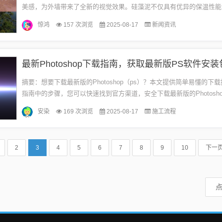
美感，为外墙带来了全新的视觉效果。硅藻泥不仅具有优异的保温性能
调节室内湿度，为居住者创造舒适的环境。其环保性能强，天然材质无
惊鸿
157 次浏览
2025-08-17
新闻资讯
合...
最新Photoshop下载指南，获取最新版PS软件安装
摘要：想要下载最新版的Photoshop（ps）？本文提供简单易懂的下
指南中的步骤，您可以快速找到官方渠道，安全下载最新版的Photosh
专业设计师还是普通用户，都能轻松完成下载，享受最新版P...
安染
169 次浏览
2025-08-17
施工流程
2
3
4
5
6
7
8
9
10
下一