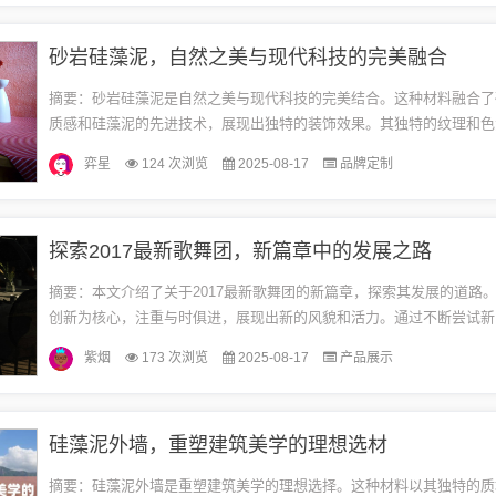
砂岩硅藻泥，自然之美与现代科技的完美融合
摘要：砂岩硅藻泥是自然之美与现代科技的完美结合。这种材料融合了
质感和硅藻泥的先进技术，展现出独特的装饰效果。其独特的纹理和色
然的美感，同时兼具优异的耐候性和功能性。砂岩硅藻泥是现代室内装
弈星
124 次浏览
2025-08-17
品牌定制
选...
探索2017最新歌舞团，新篇章中的发展之路
摘要：本文介绍了关于2017最新歌舞团的新篇章，探索其发展的道路
创新为核心，注重与时俱进，展现出新的风貌和活力。通过不断尝试新
和舞蹈编排，该歌舞团为观众带来了全新的视听体验。该歌舞团也注重传
紫烟
173 次浏览
2025-08-17
产品展示
硅藻泥外墙，重塑建筑美学的理想选材
摘要：硅藻泥外墙是重塑建筑美学的理想选择。这种材料以其独特的质