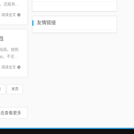
，还能有效
污染，符
阅读全文
友情链接
包
载指南。按照
op。不论是
阅读全文
页
末页
点击查看更多