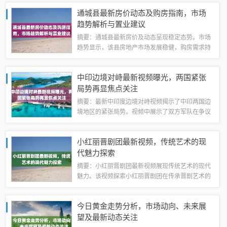
浦县的房价仍将保持稳定增长态势。具体房价和走
通城县最新房价动态及购房指南，市场
势还需结合市场供求、政策调控等多方面...
趋势解析与置业建议
摘要：通城县最新房价及动态呈现稳定态势。市场
趋势显示，该县房地产市场发展稳健，购房需求持
续上升。对于购房者，需关注房价动态以把握购房
时机。本文提供购房指南，建议购房者根据自身需
中印边境对峙最新视频曝光，两国紧张
求和经济状况选择合适的房源，同时关注政府...
局势再显焦点关注
摘要：最新中印度边境对峙视频揭示了中印两国边
境地区的紧张局势。视频中展示了双方军队在争议
地区的对峙情况，引发了国际社会的广泛关注。这
段视频强调了当前两国关系的紧张程度，需要双方
小红丽晋剧团最新视频，传统艺术的现
通过对话和协商解决分歧，避免局势进一步升...
代魅力探索
摘要：小红丽晋剧团最新视频展现传统艺术的现代
魅力。该视频探索小红丽晋剧团在传承晋剧艺术的
同时，如何融入现代元素，呈现出新颖的表现形
式。视频中，小红丽晋剧团通过精湛的演技和创新
今日黄金走势分析，市场动向、未来展
的编排，展示了晋剧艺术的独特魅力和深厚底蕴...
望及最新动态关注