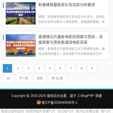
盖了产业升级、科技创新、城市建设等方面，为柘
彰泰峰誉最新房价及动态分析概述
城县的发展注入了新的活力。县委领导班子以...
摘要：彰泰峰誉最新房价及动态分析显示，该地区
的房价呈现出稳步上涨的趋势。根据最新数据，彰
泰峰誉的房价受到市场关注，其房价动态受到经
济、政策、供求关系等多种因素的影响。购房者可
香港理论片最新电影的探索与赏析，深
以关注相关动态，结合个人需求和实际情况做出...
度探索与赏析新潮流电影风采
摘要：香港理论片最新电影正在不断推陈出新，展
现出独特的魅力。这些电影不仅具有高度的艺术
性，同时也反映了香港社会的现实面貌。通过探索
与赏析这些电影，观众可以深入了解香港电影工业
1
2
3
4
5
6
7
8
9
的创新与发展，感受其独特的文化内涵和艺术风...
10
下一页
末页
共 10 页
Copyright
2015-2024
版权后台设置.
基于
Z-BlogPHP
搭建
鲁ICP备2020045936号-1
暖通设备制造商
高频焊翅片管暖气片
柱式暖气片
冀州区采暖设备
暖气片