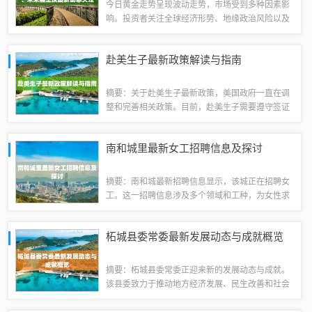
今日黄金走势呈现波动走势，市场受到多种因素影
响。投资者关注全球经济形势、地缘政治风险以及
通货膨胀等因素，这些因素均对黄金价格产生影
响。未来黄金市场展望，预计黄金价格将继续受到
赴美生子最新政策解读与指南
市场不确定性的影响，波动可能加大。投资者应...
摘要：关于赴美生子最新政策，美国政府一直在调
整和完善相关政策。目前，赴美生子需要遵守签证
规定，同时需要提供相关证明文件以确保合法入
境。对于在美逗留期间的相关法规，包括居留时
南和城里最新女工招聘信息及探讨
间、医疗保险等方面也需要了解并遵守。最新政
策...
摘要：南和城最新招聘信息显示，该城正在招聘女
工。这一招聘信息涉及多个领域和工种，为女性求
职者提供了新的就业机会。本次招聘女工的信息公
开透明，为广大女性提供了一个公平竞争的舞台。
柘城县委常委最新发展动态与成就概览
具体招聘信息细节和探讨可进一步了解。本文...
摘要：柘城县委常委正迎来新的发展动态与成就。
该县委致力于推动地方经济发展、民生改善和社会
进步，取得了一系列显著成果。最新的发展动态涵